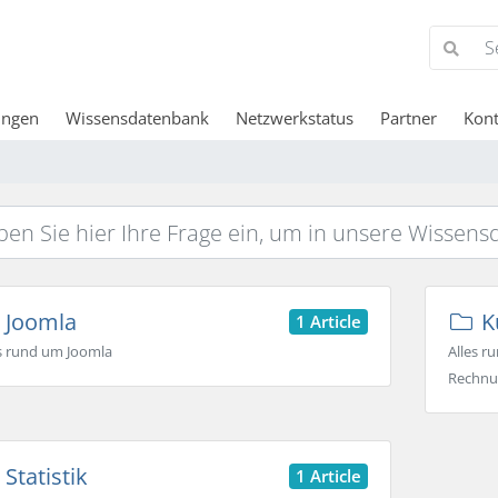
ungen
Wissensdatenbank
Netzwerkstatus
Partner
Kont
Joomla
K
1 Article
es rund um Joomla
Alles r
Rechnu
Statistik
1 Article