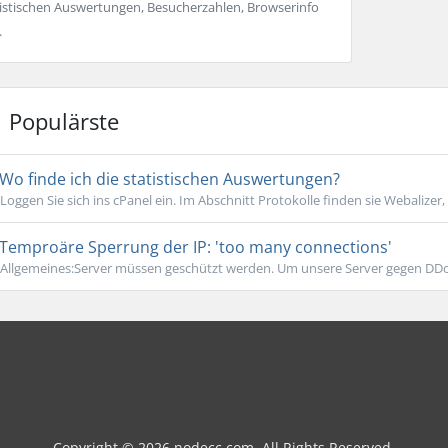
tistischen Auswertungen, Besucherzahlen, Browserinfo
.
Populärste
Wo finde ich die statistischen Auswertungen?
Loggen Sie sich ins cPanel ein. Im Abschnitt Protokolle finden sie Webalizer,
Temproäre Sperrung der IP: 'too many connections'
Allgemeines:Server müssen geschützt werden. Um unsere Server gegen DDoS
Copyright © 2026 nodecc.com. All Rights Reserved.