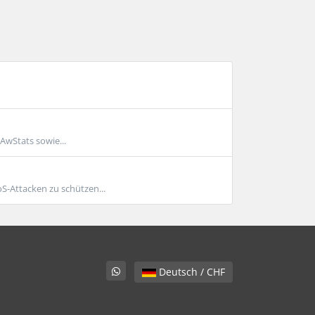
 AwStats sowie...
-Attacken zu schützen...
Deutsch / CHF